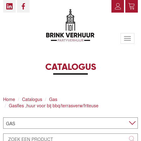
Toggle
naviga
CATALOGUS
Home
Catalogus
Gas
Gasfles ,huur voor bij bbq/terrasverw/friteuse
GAS